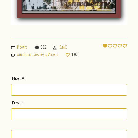
Иволга
582
ЕлиС
животные
,
медведь
,
Иволга
1.0
/
1
Имя *:
Email: