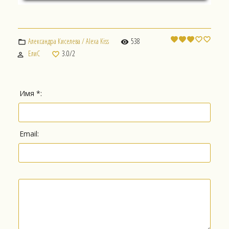
Александра Киселева / Alexa Kiss
538
ЕлиС
3.0
/
2
Имя *:
Email: