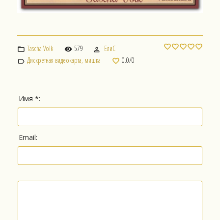
Tascha Volk
579
ЕлиС
Дискретная видеокарта
,
мишка
0.0
/
0
Имя *:
Email: