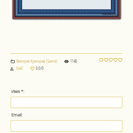
Виктория Кузнецова (Savera)
1140
ЕлиС
0.0
/
0
Имя *:
Email: