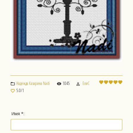
Надежда Казарина Nadi
1045
ЕлиС
5.0
/
1
Имя *: