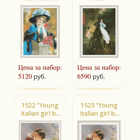
are for love"
Цена за набор:
Цена за набор:
5120
6590
руб.
руб.
1522 "Young
1523 "Young
italian girl by
italian girl by
the well"
the well"
(small)