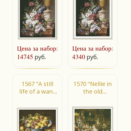
Цена за набор:
Цена за набор:
14745
4340
руб.
руб.
1567 "A still
1570 "Nellie in
life of a wanli
the old
kraak
curiosity
porcelain"
shop" (small)