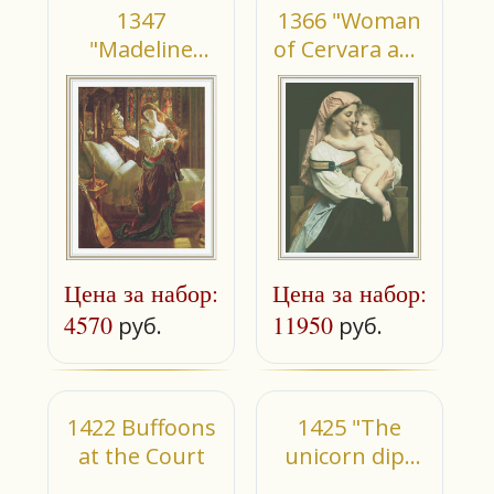
1347
1366 "Woman
"Madeline
of Cervara and
after prayer"
Her Child"
(small)
Цена за набор:
Цена за набор:
4570
11950
руб.
руб.
1422 Buffoons
1425 "The
at the Court
unicorn dips
his horn"