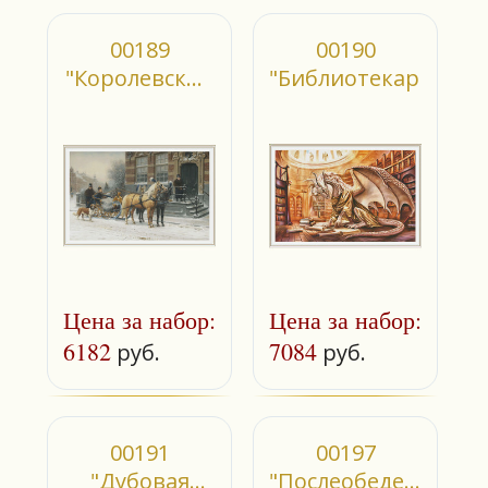
00189
00190
"Королевский
"Библиотекарь"
выезд зимой"
Цена за набор:
Цена за набор:
6182
7084
руб.
руб.
00191
00197
"Дубовая
"Послеобеденное