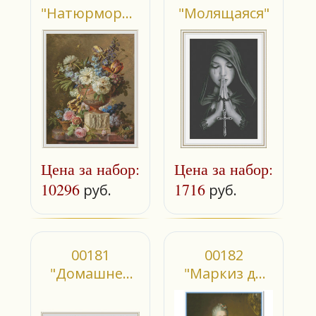
"Натюрморт с
"Молящаяся"
цветами в
алебастровой
вазе"
Цена за набор:
Цена за набор:
10296
1716
руб.
руб.
00181
00182
"Домашнее
"Маркиз де
подворье" 2
Комон Ла
Форс"