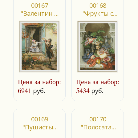
00167
00168
"Валентин и
"Фрукты с
Валентина"
омаром"
Цена за набор:
Цена за набор:
6941
5434
руб.
руб.
00169
00170
"Пушистые
"Полосатая
разбойники"
кошка и ее