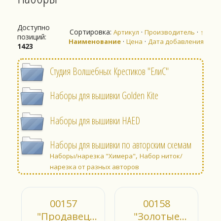
Доступно
Сортировка:
·
·
Артикул
Производитель
↑
позиций
:
·
·
Наименование
Цена
Дата добавления
1423
Студия Волшебных Крестиков "ЕлиС"
Наборы для вышивки Golden Kite
Наборы для вышивки HAED
Наборы для вышивки по авторским схемам
,
Наборы/нарезка "Химера"
Набор ниток/
нарезка от разных авторов
00157
00158
"Продавец
"Золотые