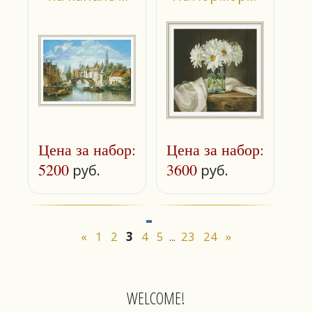
Брюгге"
ромашками"
Цена за набор:
Цена за набор:
5200
3600
руб.
руб.
«
1
2
3
4
5
23
24
»
...
WELCOME!