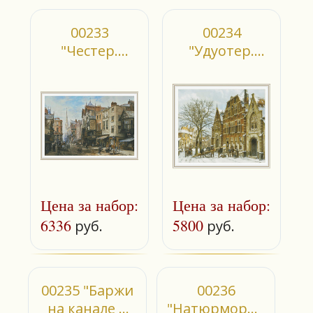
00233
00234
"Честер.
"Удуотер.
Уотергейт-
Зимняя
стрит"
уличная
сцена"
Цена за набор:
Цена за набор:
6336
5800
руб.
руб.
00235 "Баржи
00236
на канале в
"Натюрморт с