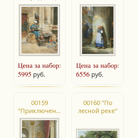
щербета в
лучи"
Каире"
Цена за набор:
Цена за набор:
5995
6556
руб.
руб.
00159
00160 "По
"Приключение
лесной реке"
кокеток"