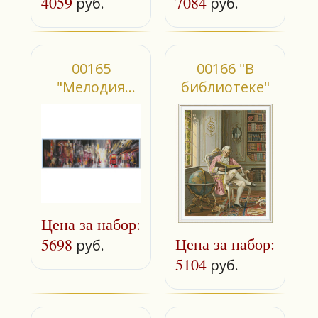
4059
7084
руб.
руб.
00165
00166 "В
"Мелодия
библиотеке"
вечернего
арбата"
Цена за набор:
Цена за набор:
5698
руб.
5104
руб.